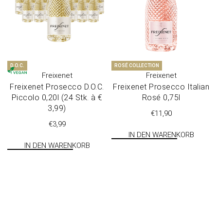
D.O.C.
ROSÉ COLLECTION
Freixenet
Freixenet
Freixenet Prosecco D.O.C.
Freixenet Prosecco Italian
Piccolo 0,20l (24 Stk. à €
Rosé 0,75l
3,99)
€
11,90
€
3,99
IN DEN WARENKORB
IN DEN WARENKORB