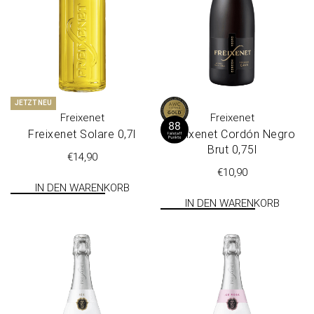
JETZT NEU
Freixenet
Freixenet
Freixenet Sola­re 0,7l
Freixenet Cor­dón Negro
Brut 0,75l
€
14,90
€
10,90
IN DEN WARENKORB
IN DEN WARENKORB