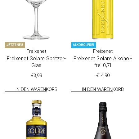
JETZT NEU
ALKOHOLFREI
Freixenet
Freixenet
Freixenet Sola­re Spritzer-
Freixenet Sola­re Alko­hol­
Glas
frei 0,7l
€
3,98
€
14,90
IN DEN WARENKORB
IN DEN WARENKORB