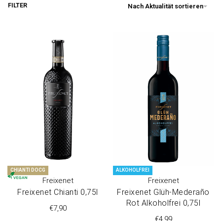
FILTER
Nach Aktualität sortieren
CHIANTI DOCG
ALKOHOLFREI
Freixenet
Freixenet
Freixenet Chi­an­ti 0,75l
Freixenet Glüh-Medera­ño
Rot Alko­hol­frei 0,75l
€
7,90
€
4,99