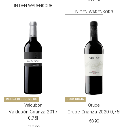
IN DEN WARENKORB
IN DEN WARENKORB
RIBERA DEL DUERO DO
DOCa RIOJA
Valdubón
Orube
Val­du­bón Cri­anza 2017
Oru­be Cri­anza 2020 0,75l
0,75l
€
8,90