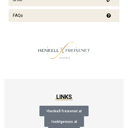
FAQs
LINKS
henkell-freixenet.at
sektgenuss.at