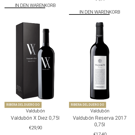
IN DEN WARENKORB
IN DEN WARENKORB
RIBERA DEL DUERO DO
RIBERA DEL DUERO DO
Valdubón
Valdubón
Val­du­bón X Diez 0,75l
Val­du­bón Reser­va 2017
0,75l
€
29,90
€
17,40