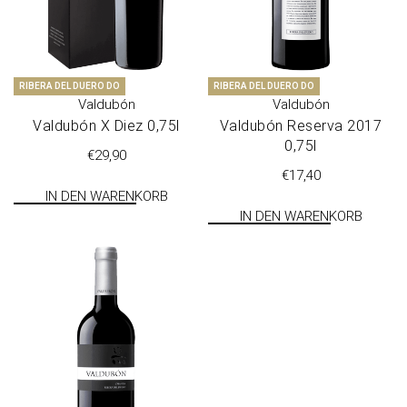
RIBERA DEL DUERO DO
RIBERA DEL DUERO DO
Valdubón
Valdubón
Val­du­bón X Diez 0,75l
Val­du­bón Reser­va 2017
0,75l
€
29,90
€
17,40
IN DEN WARENKORB
IN DEN WARENKORB