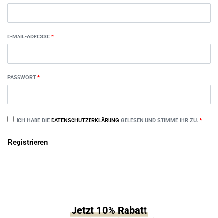
E‑MAIL-ADRES­SE
*
PASS­WORT
*
ICH HABE DIE
DATEN­SCHUTZ­ER­KLÄ­RUNG
GELE­SEN UND STIM­ME IHR ZU.
*
Registrieren
Alternative:
Jetzt 10% Rabatt