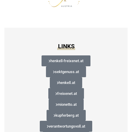
LINKS
henkell-freixenet.at
sektgenuss.at
henkell.at
freixenet.at
mionetto.at
kupferberg.at
verantwortungsvoll.at