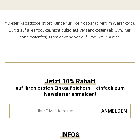
* Die­ser Rabatt­code ist pro Kun­de nur 1x ein­lös­bar (direkt im Waren­korb).
Gül­tig auf alle Pro­duk­te, nicht gül­tig auf Ver­sand­kos­ten (ab € 79,- ver­
sand­kos­ten­frei). Nicht anwend­bar auf Pro­duk­te in Aktion.
Jetzt 10% Rabatt
auf Ihren ersten Einkauf sichern – einfach zum
Newsletter anmelden!
INFOS