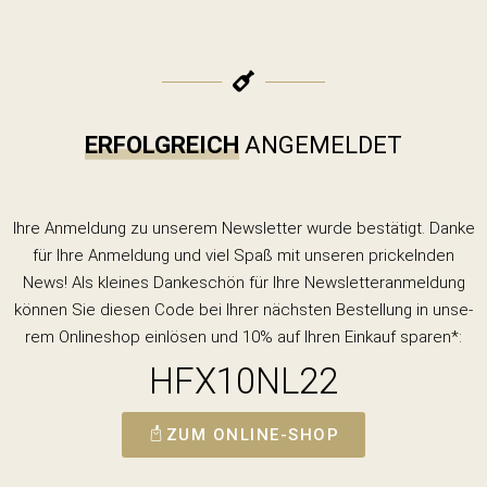
0
springen
ERFOLG­REICH
ANGEMELDET
Ihre Anmel­dung zu unse­rem News­let­ter wur­de bestä­tigt. Dan­ke
für Ihre Anmel­dung und viel Spaß mit unse­ren pri­ckeln­den
News! Als klei­nes Dan­ke­schön für Ihre News­let­ter­an­mel­dung
kön­nen Sie die­sen Code bei Ihrer nächs­ten Bestel­lung in unse­
rem Online­shop ein­lö­sen und 10% auf Ihren Ein­kauf sparen*:
HFX10NL22
ZUM ONLINE-SHOP