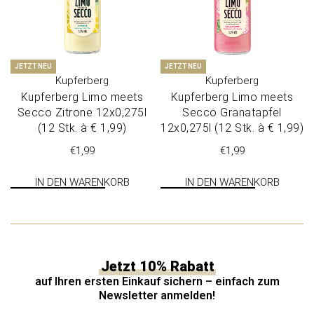
JETZT NEU
JETZT NEU
Kupferberg
Kupferberg
Kupferberg Limo meets
Kupferberg Limo meets
Sec­co Zitro­ne 12x0,275l
Sec­co Gra­nat­ap­fel
(12 Stk. à € 1,99)
12x0,275l (12 Stk. à € 1,99)
€
1,99
€
1,99
IN DEN WARENKORB
IN DEN WARENKORB
Jetzt 10% Rabatt
auf Ihren ersten Einkauf sichern – einfach zum
Newsletter anmelden!