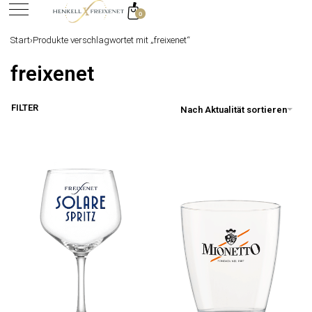
0
springen
Start
›
Produkte verschlagwortet mit „freixenet“
freixenet
FILTER
Nach Aktualität sortieren