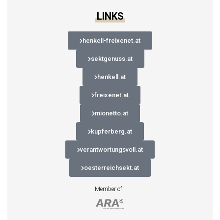
LINKS
henkell-freixenet.at
sektgenuss.at
henkell.at
freixenet.at
mionetto.at
kupferberg.at
verantwortungsvoll.at
oesterreichsekt.at
Member of: