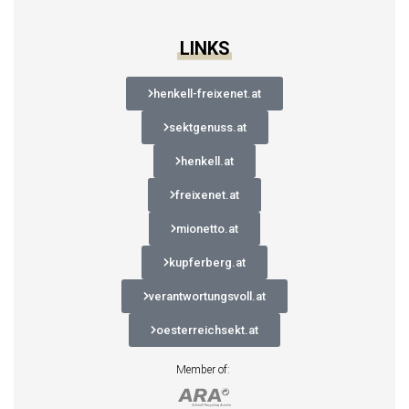
LINKS
henkell-freixenet.at
sektgenuss.at
henkell.at
freixenet.at
mionetto.at
kupferberg.at
verantwortungsvoll.at
oesterreichsekt.at
Member of: