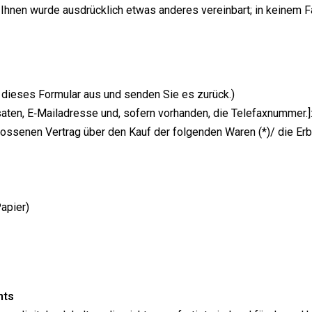
t Ihnen wur­de aus­drück­lich etwas ande­res ver­ein­bart; in kei­nem 
te die­ses For­mu­lar aus und sen­den Sie es zurück.)
sa­ten, E‑Mailadresse und, sofern vor­han­den, die Telefaxnummer.]
os­se­nen Ver­trag über den Kauf der fol­gen­den Waren (*)/ die Erb
Papier)
hts