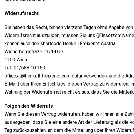
Wider­rufs­recht
Sie haben das Recht, bin­nen vier­zehn Tagen ohne Anga­be von Gr
Wider­rufs­recht aus­zu­üben, müs­sen Sie uns ([Ein­set­zen: Name
kön­nen auch den short­code Hen­kell Freixenet Austria
Wie­ner­berg­stra­ße 11/14.OG
1100 Wien
Tel.: 01/688 10 150
office.at@henkell-freixenet.com dafür ver­wen­den, und die Adres­se 
E‑Mail) über Ihren Ent­schluss, die­sen Ver­trag zu wider­ru­fen, i
Wah­rung der Wider­rufs­frist reicht es aus, dass Sie die Mit­tei
Fol­gen des Widerrufs
Wenn Sie die­sen Ver­trag wider­ru­fen, haben wir Ihnen alle Zah­lu
aus erge­ben, dass Sie eine ande­re Art der Lie­fe­rung als die vo
Tag zurück­zu­zah­len, an dem die Mit­tei­lung über Ihren Wider­ruf