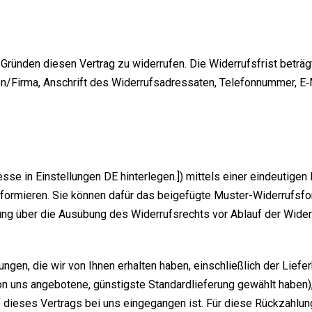
ün­den die­sen Ver­trag zu wider­ru­fen. Die Wider­rufs­frist betr
n/Firma, Anschrift des Wider­rufs­adres­sa­ten, Tele­fon­num­mer, E
in Ein­stel­lun­gen DE hin­ter­le­gen.]) mit­tels einer ein­deu­ti­gen 
nfor­mie­ren. Sie kön­nen dafür das bei­gefüg­te Mus­ter-Wider­rufs­for
­lung über die Aus­übung des Wider­rufs­rechts vor Ablauf der Wider
n­gen, die wir von Ihnen erhal­ten haben, ein­schließ­lich der Lie­fer
n uns ange­bo­te­ne, güns­tigs­te Stan­dard­lie­fe­rung gewählt haben
 die­ses Ver­trags bei uns ein­ge­gan­gen ist. Für die­se Rück­zah­lun