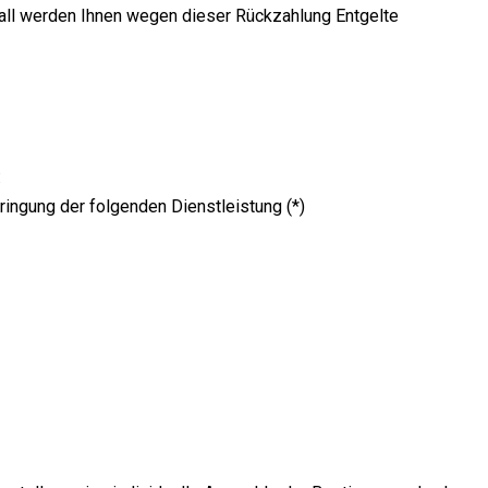
Fall wer­den Ihnen wegen die­ser Rück­zah­lung Ent­gel­te
:
rin­gung der fol­gen­den Dienstleistung (*)