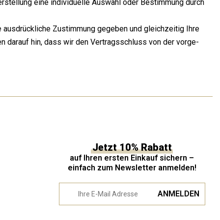
Her­stel­lung eine indi­vi­du­el­le Aus­wahl oder Bestim­mung durch
 aus­drück­li­che Zustim­mung gege­ben und gleich­zei­tig Ihre
sen dar­auf hin, dass wir den Ver­trags­schluss von der vor­ge­
Jetzt 10% Rabatt
auf Ihren ersten Einkauf sichern –
einfach zum Newsletter anmelden!