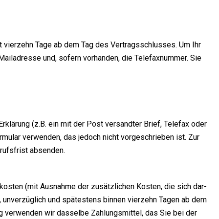
ägt vier­zehn Tage ab dem Tag des Ver­trags­schlus­ses. Um Ihr
‑Mailadresse und, sofern vor­han­den, die Tele­fax­num­mer. Sie
Erklä­rung (z.B. ein mit der Post ver­sand­ter Brief, Tele­fax oder
­mu­lar ver­wen­den, das jedoch nicht vor­ge­schrie­ben ist. Zur
­rufs­frist absenden.
­kos­ten (mit Aus­nah­me der zusätz­li­chen Kos­ten, die sich dar­
), unver­züg­lich und spä­tes­tens bin­nen vier­zehn Tagen ab dem
g ver­wen­den wir das­sel­be Zah­lungs­mit­tel, das Sie bei der