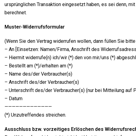
ursprüng­li­chen Trans­ak­ti­on ein­ge­setzt haben, es sei denn, mi
berechnet.
Mus­ter-Wider­rufs­for­mu­lar
(Wenn Sie den Ver­trag wider­ru­fen wol­len, dann fül­len Sie bit­
– An [Ein­set­zen: Namen/Firma, Anschrift des Wider­rufs­adres­
– Hier­mit widerrufe(n) ich/wir (*) den von mir/uns (*) abge­schl
– Bestellt am (*)/erhalten am (*)
– Name des/der Verbraucher(s)
– Anschrift des/der Verbraucher(s)
– Unter­schrift des/der Verbraucher(s) (nur bei Mit­tei­lung auf 
– Datum
—————————————
(*) Unzu­tref­fen­des streichen.
Aus­schluss bzw. vor­zei­ti­ges Erlö­schen des Widerrufsrec