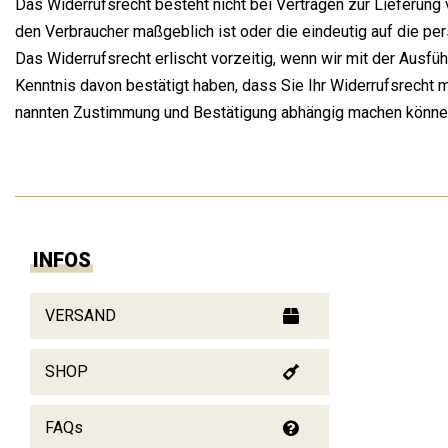
Das Wider­rufs­recht besteht nicht bei Ver­trä­gen zur Lie­fe­rung v
den Ver­brau­cher maß­geb­lich ist oder die ein­deu­tig auf die per
Das Wider­rufs­recht erlischt vor­zei­tig, wenn wir mit der Aus­f
Kennt­nis davon bestä­tigt haben, dass Sie Ihr Wider­rufs­recht mit
nann­ten Zustim­mung und Bestä­ti­gung abhän­gig machen könne
INFOS
VERSAND
SHOP
FAQs