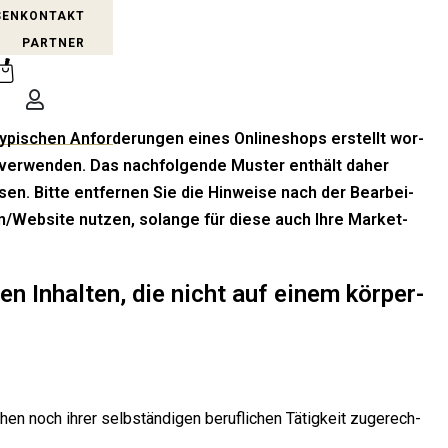
SEN
KON­TAKT
PART­NER
typi­schen Anfor­de­run­gen eines Online­shops erstellt wor­
ver­wen­den. Das nach­fol­gen­de Mus­ter ent­hält daher
n. Bit­te ent­fer­nen Sie die Hin­wei­se nach der Bear­bei­
in/Website nut­zen, solan­ge für die­se auch Ihre Mar­ket­
len Inhal­ten, die nicht auf einem kör­per­
en noch ihrer selb­stän­di­gen beruf­li­chen Tätig­keit zuge­rech­