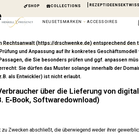
|
REZEPT­IDEEN
SEKTWIS
SHOP
COLLECTIONS
e
NEU
SETS
MAR­KEN
ACCES­SOIRES
m Rechts­an­walt (
https://drschwenke.de
) ent­spre­chend den 
 Prü­fung und Anpas­sung auf Ihr kon­kre­tes Geschäfts­mo­dell 
Pas­sa­gen, die Sie beson­ders prü­fen und ggf. anpas­sen müs­se
ber­recht: Sie dür­fen das Mus­ter solan­ge inner­halb der Doma
B. als Ent­wick­ler) ist nicht erlaubt.
r­brau­cher über die Lie­fe­rung von digi­ta­
(z.B. E‑Book, Softwaredownload)
ft zu Zwe­cken abschließt, die über­wie­gend weder ihrer gewerb­li­ch