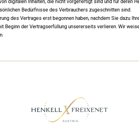
on digi­ta­len Inhal­ten, die nicht vor­ge­fer­tigt sind und für deren 
­sön­li­chen Bedürf­nis­se des Ver­brau­chers zuge­schnit­ten sind.
üh­rung des Ver­tra­ges erst begon­nen haben, nach­dem Sie dazu Ihre
 Beginn der Ver­trags­er­fül­lung unse­rer­seits ver­lie­ren. Wir wei­
n.