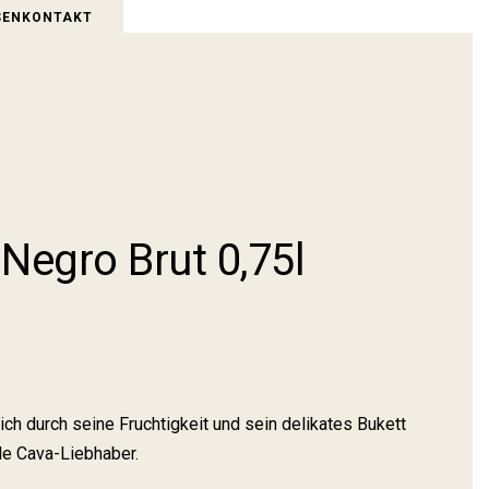
SEN
KON­TAKT
PART­NER
 Negro Brut 0,75l
ch durch seine Fruchtigkeit und sein delikates Bukett
le Cava-Liebhaber.