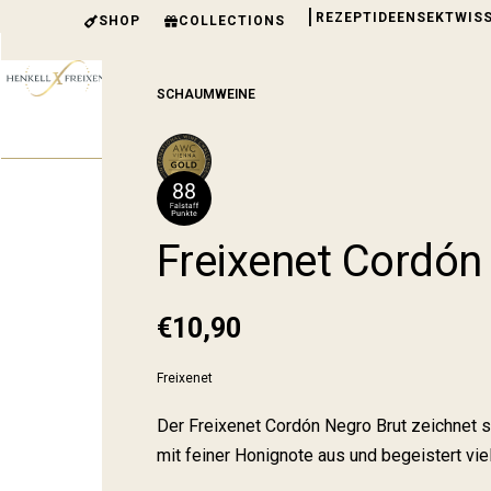
|
REZEPT­IDEEN
SEKTWIS
SHOP
COLLECTIONS
NEU
SETS
MAR­KEN
ACCES­SOIRES
SCHAUMWEINE
Freixenet Cor­dón
€
10,90
Freixenet
Der Freixenet Cordón Negro Brut zeichnet si
mit feiner Honignote aus und begeistert vie