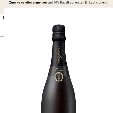
Inhalt
Zum Newsletter anmelden
und 10% Rabatt auf ersten Einkauf sichern!
springen
SCHAUM­WEI­NE
WEI­NE
SPI­RI­TUO­SEN
ALKO­HOL­FREI